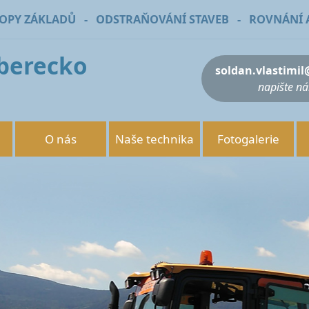
KOPY ZÁKLADŮ - ODSTRAŇOVÁNÍ STAVEB - ROVNÁNÍ 
iberecko
soldan.vlastimi
napište n
O nás
Naše technika
Fotogalerie