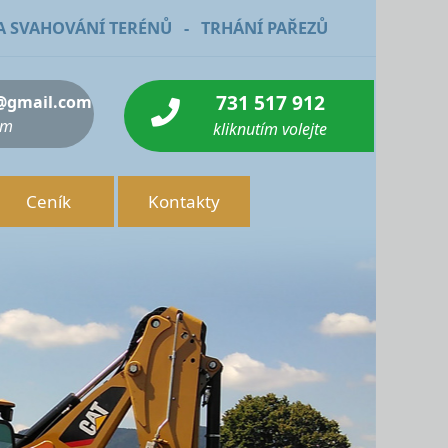
A SVAHOVÁNÍ TERÉNŮ - TRHÁNÍ PAŘEZŮ
731 517 912
l@gmail.com
ám
kliknutím volejte
Ceník
Kontakty